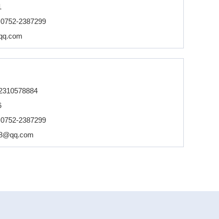
1
：
0752-2387299
qq.com
2310578884
6
：
0752-2387299
68@qq.com