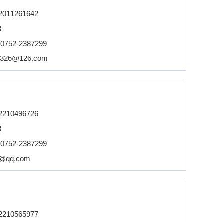
2011261642
3
：
0752-2387299
3326@126.com
2210496726
8
：
0752-2387299
0@qq.com
2210565977